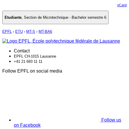
vCard
Etudiante
,
Section de Microtechnique - Bachelor semestre 6
EPFL
›
ETU
›
MT-S
›
MT-BA6
Contact
EPFL CH-1015 Lausanne
+41 21 693 11 11
Follow EPFL on social media
Follow us
on Facebook