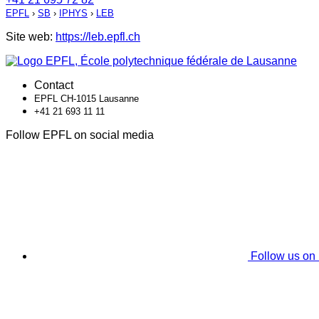
EPFL
›
SB
›
IPHYS
›
LEB
Site web:
https://leb.epfl.ch
Contact
EPFL CH-1015 Lausanne
+41 21 693 11 11
Follow EPFL on social media
Follow us on