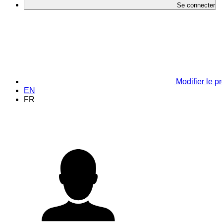
Se connecter
Modifier le pr
EN
FR