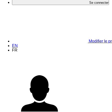
Se connecter
Modifier le pr
EN
FR