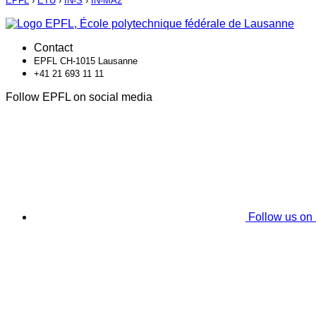
EPFL
›
ETU
›
IN-S
›
IN-MA2
Contact
EPFL CH-1015 Lausanne
+41 21 693 11 11
Follow EPFL on social media
Follow us on