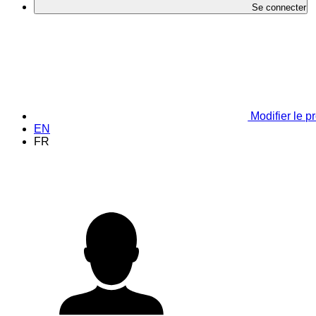
Se connecter
Modifier le pr
EN
FR