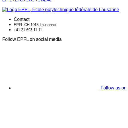
EPFL
›
ETU
›
SV-S
›
SV-BA6
Contact
EPFL CH-1015 Lausanne
+41 21 693 11 11
Follow EPFL on social media
Follow us on