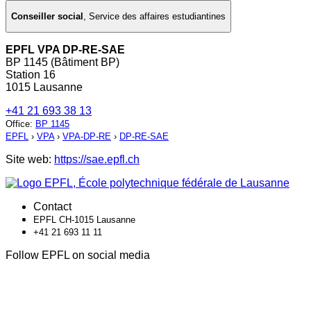
Conseiller social
,
Service des affaires estudiantines
EPFL VPA DP-RE-SAE
BP 1145 (Bâtiment BP)
Station 16
1015 Lausanne
+41 21 693 38 13
Office
:
BP 1145
EPFL
›
VPA
›
VPA-DP-RE
›
DP-RE-SAE
Site web:
https://sae.epfl.ch
Contact
EPFL CH-1015 Lausanne
+41 21 693 11 11
Follow EPFL on social media