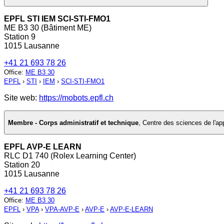
EPFL STI IEM SCI-STI-FMO1
ME B3 30 (Bâtiment ME)
Station 9
1015 Lausanne
+41 21 693 78 26
Office
:
ME B3 30
EPFL
›
STI
›
IEM
›
SCI-STI-FMO1
Site web:
https://mobots.epfl.ch
Membre - Corps administratif et technique
,
Centre des sciences de l'ap
EPFL AVP-E LEARN
RLC D1 740 (Rolex Learning Center)
Station 20
1015 Lausanne
+41 21 693 78 26
Office
:
ME B3 30
EPFL
›
VPA
›
VPA-AVP-E
›
AVP-E
›
AVP-E-LEARN