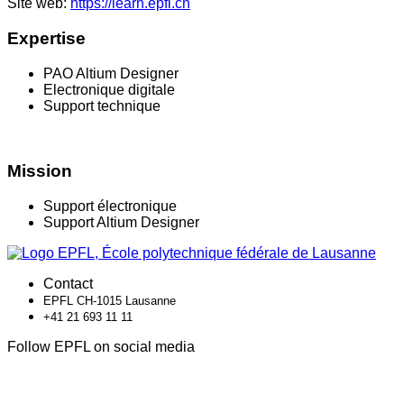
Site web:
https://learn.epfl.ch
Expertise
PAO Altium Designer
Electronique digitale
Support technique
Mission
Support électronique
Support Altium Designer
Contact
EPFL CH-1015 Lausanne
+41 21 693 11 11
Follow EPFL on social media