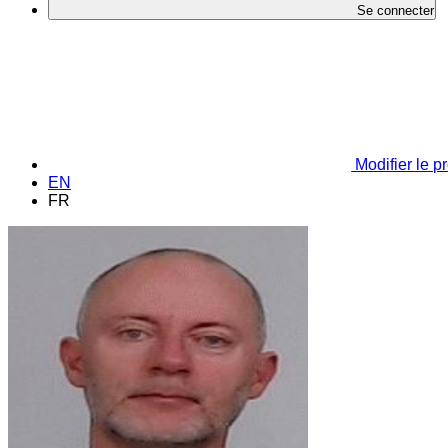
Se connecter
Modifier le pr
EN
FR