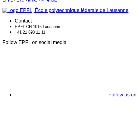
EPFL
›
ETU
›
MT-S
›
MT-PME
Contact
EPFL CH-1015 Lausanne
+41 21 693 11 11
Follow EPFL on social media
Follow us on