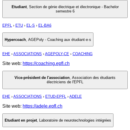
Etudiant
,
Section de génie électrique et électronique - Bachelor
semestre 6
EPFL
›
ETU
›
EL-S
›
EL-BA6
Hypercoach
,
AGEPoly - Coaching aux étudiant·e·s
EHE
›
ASSOCIATIONS
›
AGEPOLY-CE
›
COACHING
Site web:
https://coaching.epfl.ch
Vice-président de l'association
,
Association des étudiants
électriciens de l'EPFL
EHE
›
ASSOCIATIONS
›
ETUD-EPFL
›
ADELE
Site web:
https://adele.epfl.ch
Etudiant en projet
,
Laboratoire de neurotechnologies intégrées