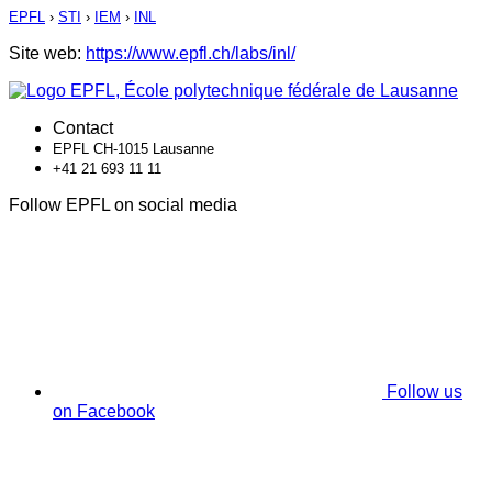
EPFL
›
STI
›
IEM
›
INL
Site web:
https://www.epfl.ch/labs/inl/
Contact
EPFL CH-1015 Lausanne
+41 21 693 11 11
Follow EPFL on social media
Follow us
on Facebook