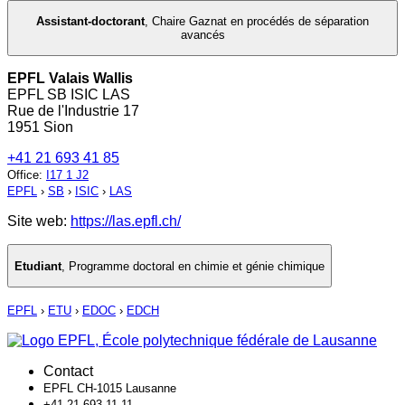
Assistant-doctorant
,
Chaire Gaznat en procédés de séparation
avancés
EPFL Valais Wallis
EPFL SB ISIC LAS
Rue de l'Industrie 17
1951 Sion
+41 21 693 41 85
Office
:
I17 1 J2
EPFL
›
SB
›
ISIC
›
LAS
Site web:
https://las.epfl.ch/
Etudiant
,
Programme doctoral en chimie et génie chimique
EPFL
›
ETU
›
EDOC
›
EDCH
Contact
EPFL CH-1015 Lausanne
+41 21 693 11 11