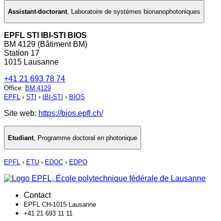
Assistant-doctorant
,
Laboratoire de systèmes bionanophotoniques
EPFL STI IBI-STI BIOS
BM 4129 (Bâtiment BM)
Station 17
1015 Lausanne
+41 21 693 78 74
Office
:
BM 4129
EPFL
›
STI
›
IBI-STI
›
BIOS
Site web:
https://bios.epfl.ch/
Etudiant
,
Programme doctoral en photonique
EPFL
›
ETU
›
EDOC
›
EDPO
Contact
EPFL CH-1015 Lausanne
+41 21 693 11 11