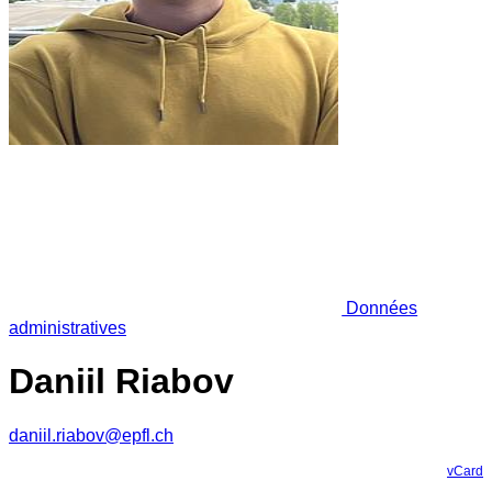
Données
administratives
Daniil Riabov
daniil.riabov@epfl.ch
vCard