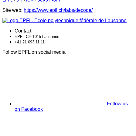
EPFL
›
STI
›
IGM
›
SCI-STI-GFT
Site web:
https://www.epfl.ch/labs/decode/
Contact
EPFL CH-1015 Lausanne
+41 21 693 11 11
Follow EPFL on social media
Follow us
on Facebook