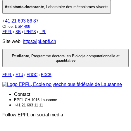
Assistante-doctorante
,
Laboratoire des mécanismes vivants
+41 21 693 86 87
Office
:
BSP 408
EPFL
›
SB
›
IPHYS
›
LPL
Site web:
https://lpl.epfl.ch
Etudiante
,
Programme doctoral en Biologie computationnelle et
quantitative
EPFL
›
ETU
›
EDOC
›
EDCB
Contact
EPFL CH-1015 Lausanne
+41 21 693 11 11
Follow EPFL on social media