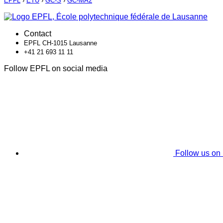
EPFL
›
ETU
›
GC-S
›
GC-MA2
Contact
EPFL CH-1015 Lausanne
+41 21 693 11 11
Follow EPFL on social media
Follow us on