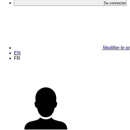
Se connecter
Modifier le pr
EN
FR