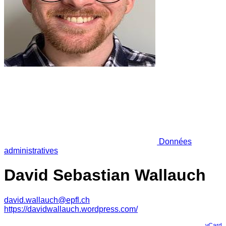
Données
administratives
David Sebastian Wallauch
david.wallauch@epfl.ch
https://davidwallauch.wordpress.com/
vCard