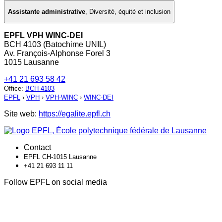
Assistante administrative
,
Diversité, équité et inclusion
EPFL VPH WINC-DEI
BCH 4103 (Batochime UNIL)
Av. François-Alphonse Forel 3
1015 Lausanne
+41 21 693 58 42
Office
:
BCH 4103
EPFL
›
VPH
›
VPH-WINC
›
WINC-DEI
Site web:
https://egalite.epfl.ch
Contact
EPFL CH-1015 Lausanne
+41 21 693 11 11
Follow EPFL on social media