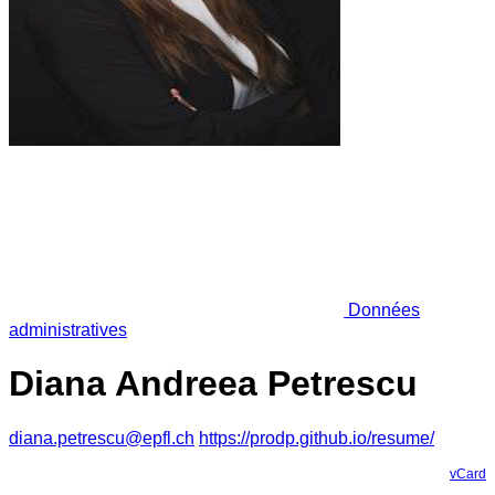
Données
administratives
Diana Andreea Petrescu
diana.petrescu@epfl.ch
https://prodp.github.io/resume/
vCard