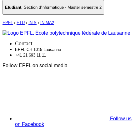
Etudiant
,
Section d'informatique - Master semestre 2
EPFL
›
ETU
›
IN-S
›
IN-MA2
Contact
EPFL CH-1015 Lausanne
+41 21 693 11 11
Follow EPFL on social media
Follow us
on Facebook