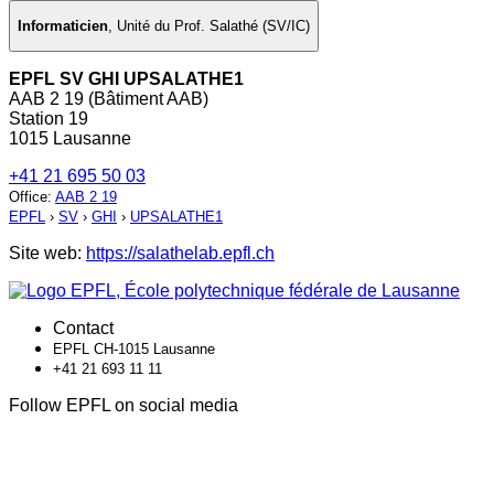
Informaticien
,
Unité du Prof. Salathé (SV/IC)
EPFL SV GHI UPSALATHE1
AAB 2 19 (Bâtiment AAB)
Station 19
1015 Lausanne
+41 21 695 50 03
Office
:
AAB 2 19
EPFL
›
SV
›
GHI
›
UPSALATHE1
Site web:
https://salathelab.epfl.ch
Contact
EPFL CH-1015 Lausanne
+41 21 693 11 11
Follow EPFL on social media