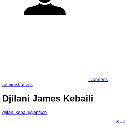
Données
administratives
Djilani James Kebaili
djilani.kebaili@epfl.ch
vCard