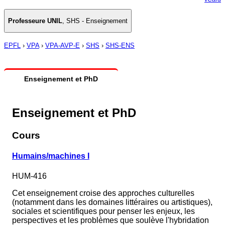
Professeure UNIL
,
SHS - Enseignement
EPFL
›
VPA
›
VPA-AVP-E
›
SHS
›
SHS-ENS
Enseignement et PhD
Enseignement et PhD
Cours
Humains/machines I
HUM-416
Cet enseignement croise des approches culturelles
(notamment dans les domaines littéraires ou artistiques),
sociales et scientifiques pour penser les enjeux, les
perspectives et les problèmes que soulève l'hybridation