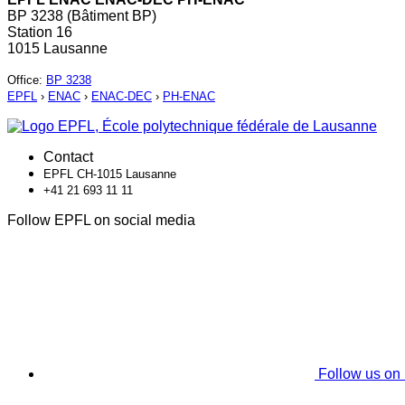
BP 3238 (Bâtiment BP)
Station 16
1015 Lausanne
Office
:
BP 3238
EPFL
›
ENAC
›
ENAC-DEC
›
PH-ENAC
Contact
EPFL CH-1015 Lausanne
+41 21 693 11 11
Follow EPFL on social media
Follow us on