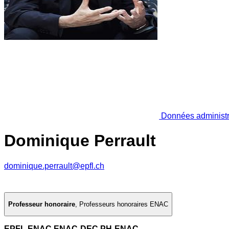
Données administr
Dominique Perrault
dominique.perrault@epfl.ch
Professeur honoraire
,
Professeurs honoraires ENAC
EPFL ENAC ENAC-DEC PH-ENAC