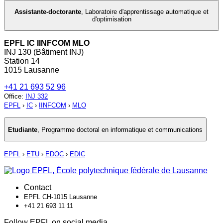
Assistante-doctorante
,
Laboratoire d'apprentissage automatique et
d'optimisation
EPFL IC IINFCOM MLO
INJ 130 (Bâtiment INJ)
Station 14
1015 Lausanne
+41 21 693 52 96
Office
:
INJ 332
EPFL
›
IC
›
IINFCOM
›
MLO
Etudiante
,
Programme doctoral en informatique et communications
EPFL
›
ETU
›
EDOC
›
EDIC
Contact
EPFL CH-1015 Lausanne
+41 21 693 11 11
Follow EPFL on social media