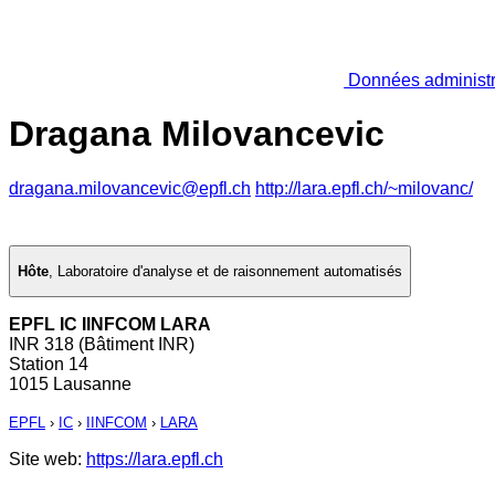
Données administr
Dragana Milovancevic
dragana.milovancevic@epfl.ch
http://lara.epfl.ch/~milovanc/
Hôte
,
Laboratoire d'analyse et de raisonnement automatisés
EPFL IC IINFCOM LARA
INR 318 (Bâtiment INR)
Station 14
1015 Lausanne
EPFL
›
IC
›
IINFCOM
›
LARA
Site web:
https://lara.epfl.ch