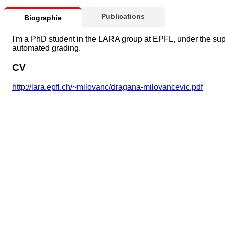
Publications
Biographie
I'm a PhD student in the LARA group at EPFL, under the super
automated grading.
CV
http://lara.epfl.ch/~milovanc/dragana-milovancevic.pdf