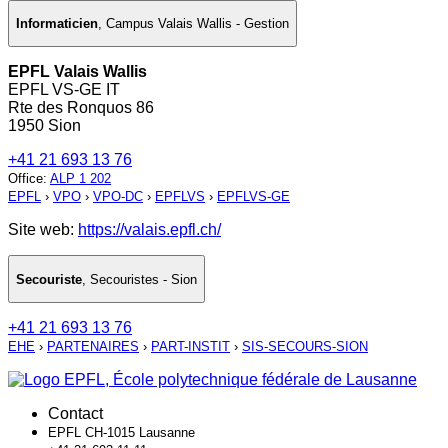
Informaticien
,
Campus Valais Wallis - Gestion
EPFL Valais Wallis
EPFL VS-GE IT
Rte des Ronquos 86
1950 Sion
+41 21 693 13 76
Office
:
ALP 1 202
EPFL
›
VPO
›
VPO-DC
›
EPFLVS
›
EPFLVS-GE
Site web:
https://valais.epfl.ch/
Secouriste
,
Secouristes - Sion
+41 21 693 13 76
EHE
›
PARTENAIRES
›
PART-INSTIT
›
SIS-SECOURS-SION
Contact
EPFL CH-1015 Lausanne