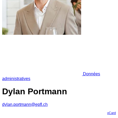
Données
administratives
Dylan Portmann
dylan.portmann@epfl.ch
vCard