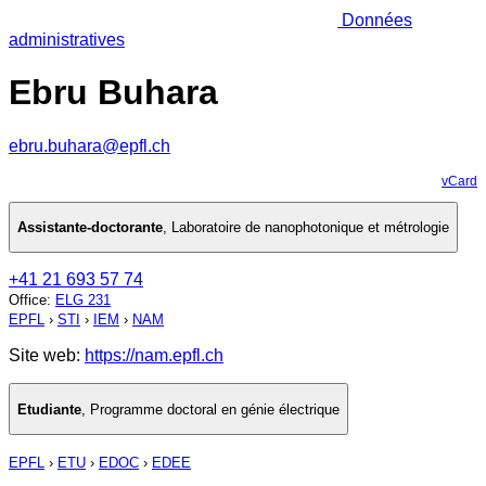
Données
administratives
Ebru Buhara
ebru.buhara@epfl.ch
vCard
Assistante-doctorante
,
Laboratoire de nanophotonique et métrologie
+41 21 693 57 74
Office
:
ELG 231
EPFL
›
STI
›
IEM
›
NAM
Site web:
https://nam.epfl.ch
Etudiante
,
Programme doctoral en génie électrique
EPFL
›
ETU
›
EDOC
›
EDEE