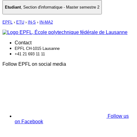
Etudiant
,
Section d'informatique - Master semestre 2
EPFL
›
ETU
›
IN-S
›
IN-MA2
Contact
EPFL CH-1015 Lausanne
+41 21 693 11 11
Follow EPFL on social media
Follow us
on Facebook