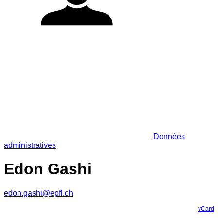
Données
administratives
Edon Gashi
edon.gashi@epfl.ch
vCard