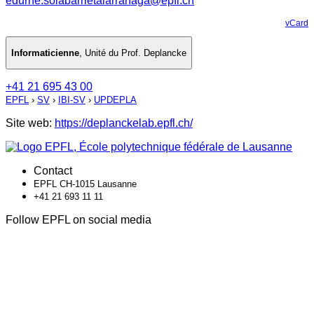
edurne.solabarrietalarranaga@epfl.ch
vCard
Informaticienne
,
Unité du Prof. Deplancke
+41 21 695 43 00
EPFL
›
SV
›
IBI-SV
›
UPDEPLA
Site web:
https://deplanckelab.epfl.ch/
Contact
EPFL CH-1015 Lausanne
+41 21 693 11 11
Follow EPFL on social media