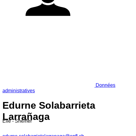
Données
administratives
Edurne Solabarrieta
Larrañaga
Elle - She/her