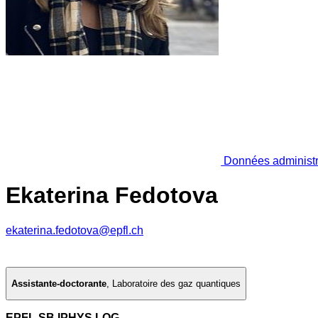
Données administr
Ekaterina Fedotova
ekaterina.fedotova@epfl.ch
Assistante-doctorante
,
Laboratoire des gaz quantiques
EPFL SB IPHYS LQG