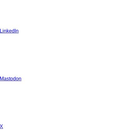
 LinkedIn
 Mastodon
 X