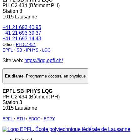
PH C2 434 (Bâtiment PH)
Station 3
1015 Lausanne
+41 21 693 40 95
+41 21 693 39 37
+41 21 693 14 43
Office
:
PH C2 434
EPFL
›
SB
›
IPHYS
›
LQG
Site web:
https://lqg.epfl.ch/
Etudiante
,
Programme doctoral en physique
EPFL SB IPHYS LQG
PH C2 434 (Bâtiment PH)
Station 3
1015 Lausanne
EPFL
›
ETU
›
EDOC
›
EDPY
Contact