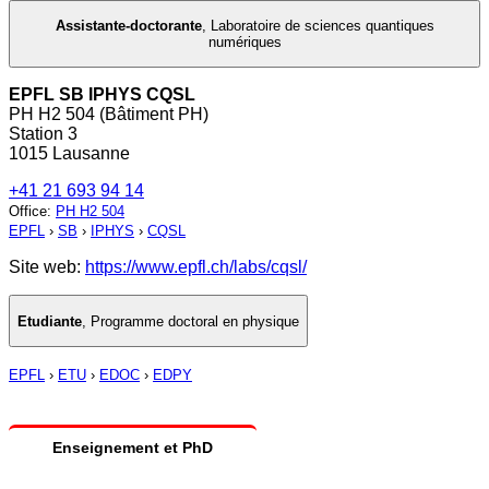
Assistante-doctorante
,
Laboratoire de sciences quantiques
numériques
EPFL SB IPHYS CQSL
PH H2 504 (Bâtiment PH)
Station 3
1015 Lausanne
+41 21 693 94 14
Office
:
PH H2 504
EPFL
›
SB
›
IPHYS
›
CQSL
Site web:
https://www.epfl.ch/labs/cqsl/
Etudiante
,
Programme doctoral en physique
EPFL
›
ETU
›
EDOC
›
EDPY
Enseignement et PhD