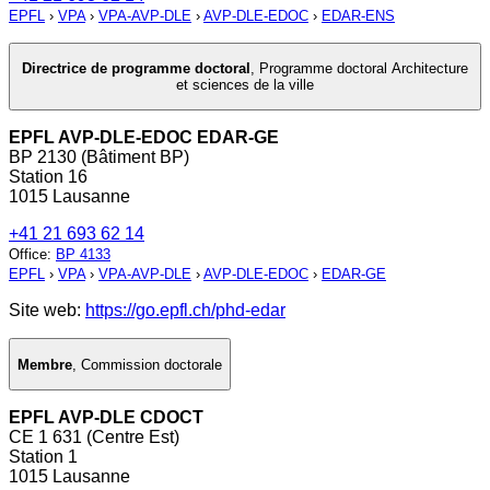
EPFL
›
VPA
›
VPA-AVP-DLE
›
AVP-DLE-EDOC
›
EDAR-ENS
Directrice de programme doctoral
,
Programme doctoral Architecture
et sciences de la ville
EPFL AVP-DLE-EDOC EDAR-GE
BP 2130 (Bâtiment BP)
Station 16
1015 Lausanne
+41 21 693 62 14
Office
:
BP 4133
EPFL
›
VPA
›
VPA-AVP-DLE
›
AVP-DLE-EDOC
›
EDAR-GE
Site web:
https://go.epfl.ch/phd-edar
Membre
,
Commission doctorale
EPFL AVP-DLE CDOCT
CE 1 631 (Centre Est)
Station 1
1015 Lausanne