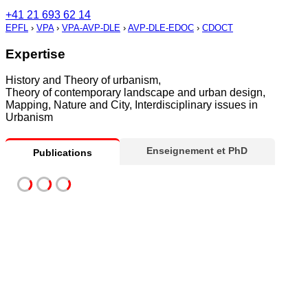
+41 21 693 62 14
EPFL
›
VPA
›
VPA-AVP-DLE
›
AVP-DLE-EDOC
›
CDOCT
Expertise
History and Theory of urbanism,
Theory of contemporary landscape and urban design,
Mapping, Nature and City, Interdisciplinary issues in
Urbanism
Enseignement et PhD
Publications