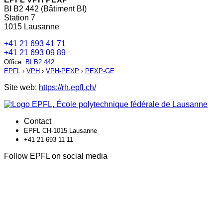
BI B2 442 (Bâtiment BI)
Station 7
1015 Lausanne
+41 21 693 41 71
+41 21 693 09 89
Office
:
BI B2 442
EPFL
›
VPH
›
VPH-PEXP
›
PEXP-GE
Site web:
https://rh.epfl.ch/
Contact
EPFL CH-1015 Lausanne
+41 21 693 11 11
Follow EPFL on social media