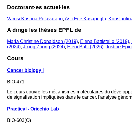
Doctorant·es actuel·les
Vamsi Krishna Polavarapu
,
Asli Ece Kasapoglu
,
Konstantin
A dirigé les thèses EPFL de
Maria Christine Donaldson (2019)
,
Elena Battistello (2019)
,
(2024)
,
Jixing Zhong (2024)
,
Eleni Balli (2026)
,
Justine Epin
Cours
Cancer biology I
BIO-471
Le cours couvre les mécanismes moléculaires du développeme
de signalisation impliquées dans le cancer, l'analyse génom
Practical - Oricchio Lab
BIO-603(O)