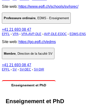
Site web:
https://www.epfl.ch/schools/sv/isrec/
Professeure ordinaire
,
EDMS - Enseignement
+41 21 693 08 47
EPFL
›
VPA
›
VPA-AVP-DLE
›
AVP-DLE-EDOC
›
EDMS-ENS
Site web:
https://go.epfl.ch/edms
Membre
,
Direction de la faculté SV
+41 21 693 08 47
EPFL
›
SV
›
SV-DEC
›
SV-DIR
Enseignement et PhD
Enseignement et PhD