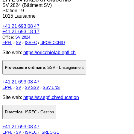
SV 2824 (Bâtiment SV)
Station 19
1015 Lausanne
+41 21 693 08 47
+41 21 693 18 17
Office
:
SV 2824
EPFL
›
SV
›
ISREC
›
UPORICCHIO
Site web:
https://oricchiolab.epfl.ch
Professeure ordinaire
,
SSV - Enseignement
+41 21 693 08 47
EPFL
›
SV
›
SV-SSV
›
SSV-ENS
Site web:
https://sv.epfl.ch/education
Directrice
,
ISREC - Gestion
+41 21 693 08 47
EPFL
›
SV
›
ISREC
›
ISREC-GE