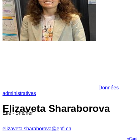
Données
administratives
Elizaveta Sharaborova
Elle - She/her
elizaveta.sharaborova@epfl.ch
vCard