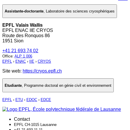
Assistante-doctorante
,
Laboratoire des sciences cryosphériques
EPFL Valais Wallis
EPFL ENAC IIE CRYOS
Route des Ronquos 86
1951 Sion
+41 21 693 74 02
Office
:
ALP 1 006
EPFL
›
ENAC
›
IIE
›
CRYOS
Site web:
https://cryos.epfl.ch
Etudiante
,
Programme doctoral en génie civil et environnement
EPFL
›
ETU
›
EDOC
›
EDCE
Contact
EPFL CH-1015 Lausanne
+41 21 693 11 11