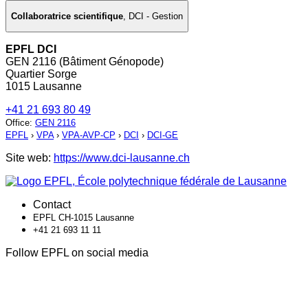
Collaboratrice scientifique
,
DCI - Gestion
EPFL DCI
GEN 2116 (Bâtiment Génopode)
Quartier Sorge
1015 Lausanne
+41 21 693 80 49
Office
:
GEN 2116
EPFL
›
VPA
›
VPA-AVP-CP
›
DCI
›
DCI-GE
Site web:
https://www.dci-lausanne.ch
Contact
EPFL CH-1015 Lausanne
+41 21 693 11 11
Follow EPFL on social media