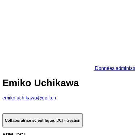
Données administr
Emiko Uchikawa
emiko.uchikawa@epfl.ch
Collaboratrice scientifique
,
DCI - Gestion
EPFL DCI