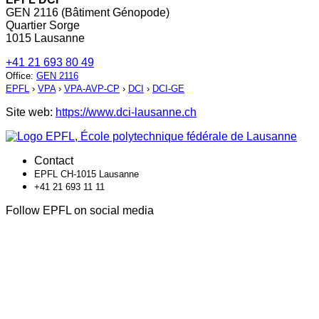
GEN 2116 (Bâtiment Génopode)
Quartier Sorge
1015 Lausanne
+41 21 693 80 49
Office
:
GEN 2116
EPFL
›
VPA
›
VPA-AVP-CP
›
DCI
›
DCI-GE
Site web:
https://www.dci-lausanne.ch
Contact
EPFL CH-1015 Lausanne
+41 21 693 11 11
Follow EPFL on social media