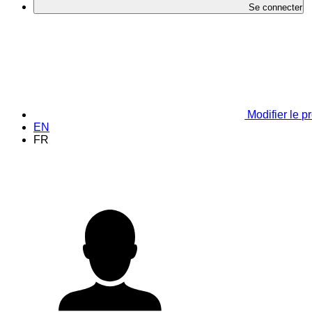
Se connecter
Modifier le pr
EN
FR