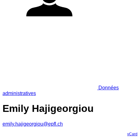
Données
administratives
Emily Hajigeorgiou
emily.hajigeorgiou@epfl.ch
vCard