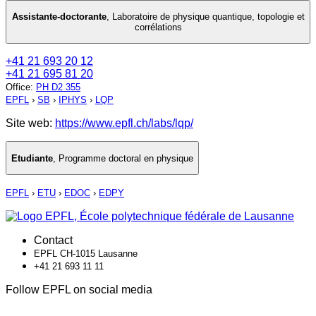
Assistante-doctorante
,
Laboratoire de physique quantique, topologie et
corrélations
+41 21 693 20 12
+41 21 695 81 20
Office
:
PH D2 355
EPFL
›
SB
›
IPHYS
›
LQP
Site web:
https://www.epfl.ch/labs/lqp/
Etudiante
,
Programme doctoral en physique
EPFL
›
ETU
›
EDOC
›
EDPY
Contact
EPFL CH-1015 Lausanne
+41 21 693 11 11
Follow EPFL on social media