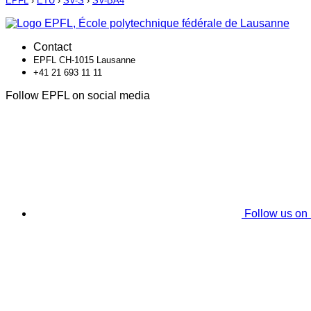
EPFL
›
ETU
›
SV-S
›
SV-BA4
Contact
EPFL CH-1015 Lausanne
+41 21 693 11 11
Follow EPFL on social media
Follow us on