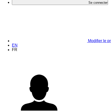
Se connecter
Modifier le pr
EN
FR