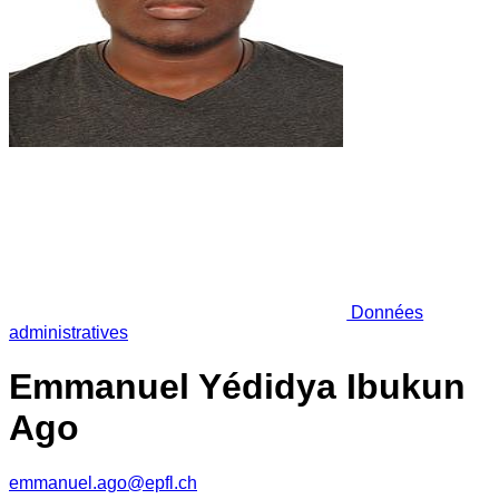
Données
administratives
Emmanuel Yédidya Ibukun
Ago
emmanuel.ago@epfl.ch