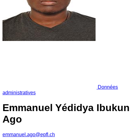
Données
administratives
Emmanuel Yédidya Ibukun
Ago
emmanuel.ago@epfl.ch