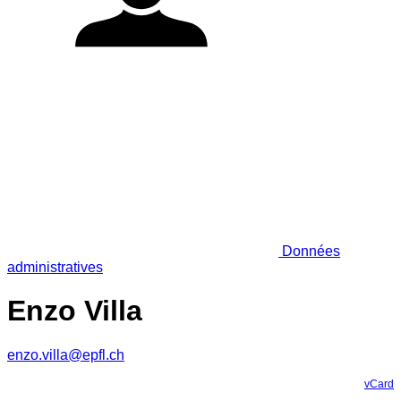
Données
administratives
Enzo Villa
enzo.villa@epfl.ch
vCard