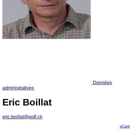
Données
administratives
Eric Boillat
eric.boillat@epfl.ch
vCard