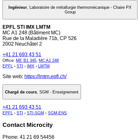
Ingénieur
,
Laboratoire de métallurgie thermomécanique - Chaire PX
Group
EPFL STI IMX LMTM
MC A1 248 (Bâtiment MC)
Rue de la Maladière 71b, CP 526
2002 Neuchâtel 2
+41 21 693 43 51
Office
:
ME B1 345
,
MC A1 248
EPFL
›
STI
›
IMX
›
LMTM
Site web:
https://lmtm.epfl.ch/
Chargé de cours
,
SGM - Enseignement
+41 21 693 43 51
EPFL
›
STI
›
STI-SGM
›
SGM-ENS
Contact Microcity
Phone: 41 21 69 54456