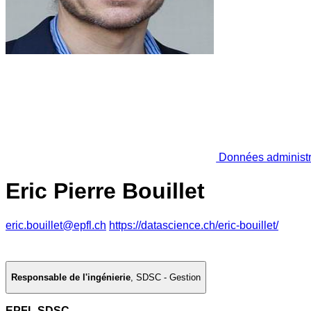
Données administr
Eric Pierre Bouillet
eric.bouillet@epfl.ch
https://datascience.ch/eric-bouillet/
Responsable de l'ingénierie
,
SDSC - Gestion
EPFL SDSC