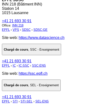
INN 218 (Bâtiment INN)
Station 14
1015 Lausanne
+41 21 693 30 91
Office
:
INN 218
EPFL
›
VPS
›
SDSC
›
SDSC-GE
Site web:
https://www.datascience.ch
Chargé de cours
,
SSC - Enseignement
+41 21 693 30 91
EPFL
›
IC
›
IC-SSC
›
SSC-ENS
Site web:
https://ssc.epfl.ch
Chargé de cours
,
SEL - Enseignement
+41 21 693 30 91
EPFL
›
STI
›
STI-SEL
›
SEL-ENS