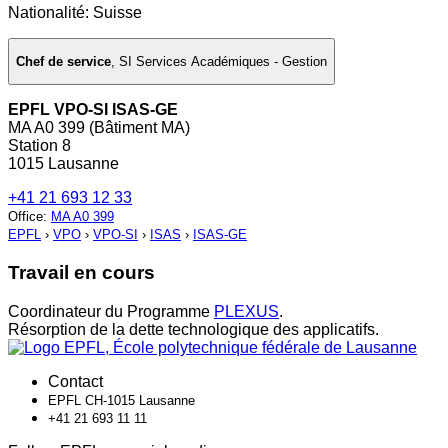
Nationalité: Suisse
Chef de service
,
SI Services Académiques - Gestion
EPFL VPO-SI ISAS-GE
MA A0 399 (Bâtiment MA)
Station 8
1015 Lausanne
+41 21 693 12 33
Office
:
MA A0 399
EPFL
›
VPO
›
VPO-SI
›
ISAS
›
ISAS-GE
Travail en cours
Coordinateur du Programme
PLEXUS
.
Résorption de la dette technologique des applicatifs.
Contact
EPFL CH-1015 Lausanne
+41 21 693 11 11