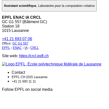
Assistant scientifique
,
Laboratoire pour la computation créative
EPFL ENAC IA CRCL
GC G1 557 (Bâtiment GC)
Station 18
1015 Lausanne
+41 21 693 07 06
Office
:
GC G1 557
EPFL
›
ENAC
›
IA
›
CRCL
Site web:
https://crcl.epfl.ch
Contact
EPFL CH-1015 Lausanne
+41 21 693 11 11
Follow EPFL on social media