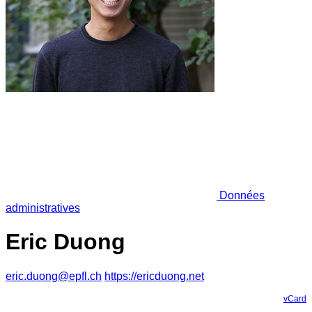
Données
administratives
Eric Duong
eric.duong@epfl.ch
https://ericduong.net
vCard