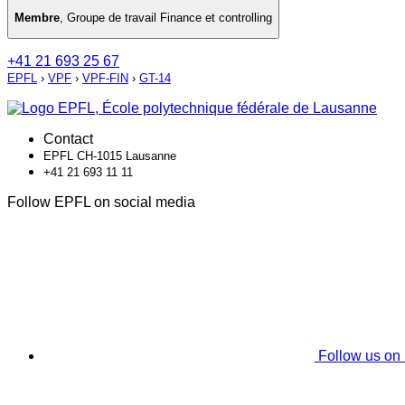
Membre
,
Groupe de travail Finance et controlling
+41 21 693 25 67
EPFL
›
VPF
›
VPF-FIN
›
GT-14
Contact
EPFL CH-1015 Lausanne
+41 21 693 11 11
Follow EPFL on social media
Follow us on