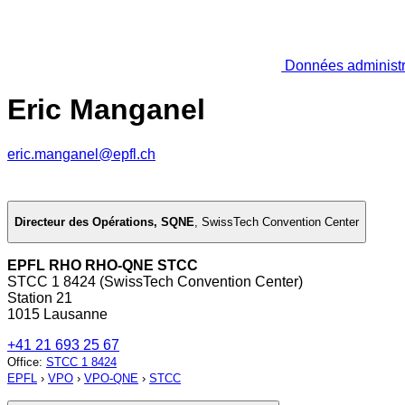
Données administr
Eric Manganel
eric.manganel@epfl.ch
Directeur des Opérations, SQNE
,
SwissTech Convention Center
EPFL RHO RHO-QNE STCC
STCC 1 8424 (SwissTech Convention Center)
Station 21
1015 Lausanne
+41 21 693 25 67
Office
:
STCC 1 8424
EPFL
›
VPO
›
VPO-QNE
›
STCC