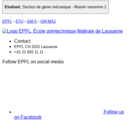
Etudiant
,
Section de génie mécanique - Master semestre 2
EPFL
›
ETU
›
GM-S
›
GM-MA2
Contact
EPFL CH-1015 Lausanne
+41 21 693 11 11
Follow EPFL on social media
Follow us
on Facebook