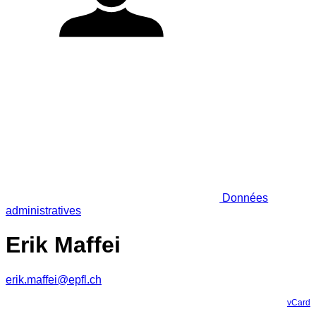
Données
administratives
Erik Maffei
erik.maffei@epfl.ch
vCard