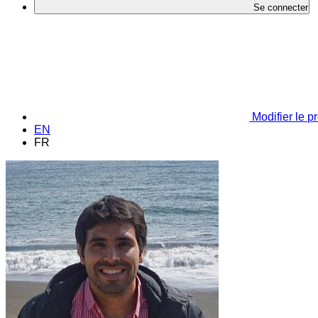
Se connecter
Modifier le pr
EN
FR