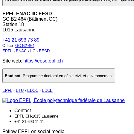
EPFL ENAC IIC EESD
GC B2 464 (Bâtiment GC)
Station 18
1015 Lausanne
+41 21 693 73 89
Office
:
GC B2 464
EPFL
›
ENAC
›
IIC
›
EESD
Site web:
https://eesd.epfl.ch
Etudiant
,
Programme doctoral en génie civil et environnement
EPFL
›
ETU
›
EDOC
›
EDCE
Contact
EPFL CH-1015 Lausanne
+41 21 693 11 11
Follow EPFL on social media