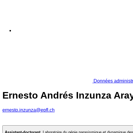
Données administr
Ernesto Andrés Inzunza Ara
ernesto.inzunza@epfl.ch
Assistant-doctorant
,
Laboratoire du génie parasismique et dynamique des