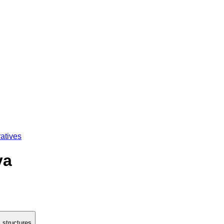
atives
ya
 structures