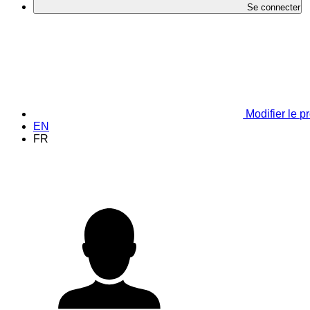
Se connecter
Modifier le pr
EN
FR