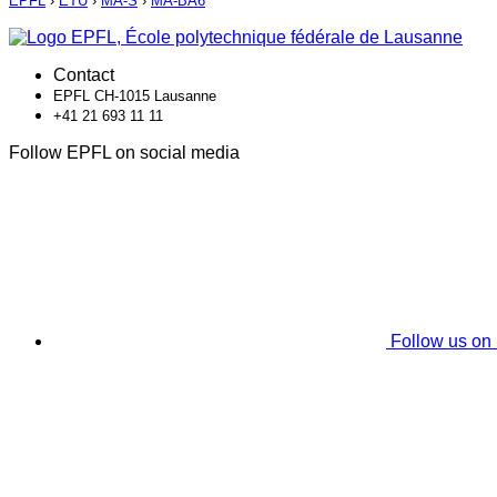
EPFL
›
ETU
›
MA-S
›
MA-BA6
Contact
EPFL CH-1015 Lausanne
+41 21 693 11 11
Follow EPFL on social media
Follow us on