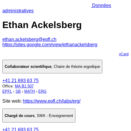
Données
administratives
Ethan Ackelsberg
ethan.ackelsberg@epfl.ch
https://sites.google.com/view/ethanackelsberg
vCard
Collaborateur scientifique
,
Chaire de théorie ergodique
+41 21 693 63 75
Office
:
MA B1 507
EPFL
›
SB
›
MATH
›
ERG
Site web:
https://www.epfl.ch/labs/erg/
Chargé de cours
,
SMA - Enseignement
+41 21 693 63 75