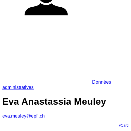
Données
administratives
Eva Anastassia Meuley
eva.meuley@epfl.ch
vCard