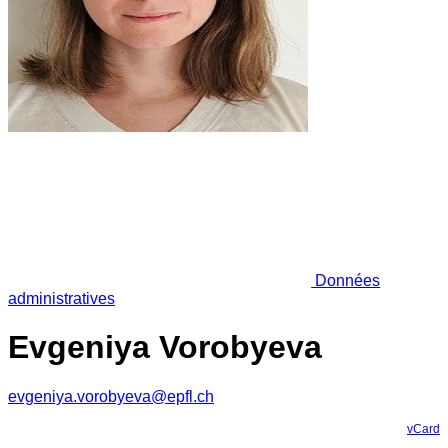
Données
administratives
Evgeniya Vorobyeva
evgeniya.vorobyeva@epfl.ch
vCard